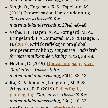
Singh, O., Engelsen, K. S., Espeland, M.
(
2016
). Improvisasjon i lærerutdanning.
Tangenten – tidsskrift for
matematikkundervisning, 27
(4), 40–48.
Vethe, T. I., Hagen, A. A., Sørngård, M. A.,
Bringeland, T. A., Sumstad, M. S. & Hauge, K.
H. (
2017
). Kritisk refleksjon om global
temperaturutvikling.
Tangenten – tidsskrift
for matematikkundervisning, 28
(2), 38–48.
Hovtun, G. (2019).
Oppvarmingsoppgaver
.
Tangenten – tidsskrift for
matematikkundervisning, 30
(1), 38–48.
Rø, K., Valenta, A., Langfeldt, M. B. &
Ødegaard, R. P. (2019).
Felles faglig
planlegging
.
Tangenten – tidsskrift for
matematikkundervisning, 30
(4), 40–52.