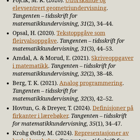
Fojcik, M. K. (2020).
Utforskande og
elevsentrert geometriundervisning
.
Tangenten – tidsskrift for
matematikkundervisning, 31
(2), 34–44.
Opsal, H. (2020).
Tekstoppgåve som
fleirvalsoppgåve
.
Tangenten – tidsskrift for
matematikkundervisning, 31
(3), 44–53.
Amdal, A. & Morud, E. (2021).
Skriveoppgaver
i matematikk
.
Tangenten – tidsskrift for
matematikkundervisning, 32
(2), 38–48.
Berg, T. K. (2021).
Analog programmering
.
Tangenten – tidsskrift for
matematikkundervisning, 32
(3), 42–52.
Hovtun, G. & Dreyer, T. (2024).
Definisjoner på
firkanter i lærebøker
.
Tangenten – tidsskrift
for matematikkundervisning, 35
(1), 34–47.
Krohg Østby, M. (2024).
Representasjoner av