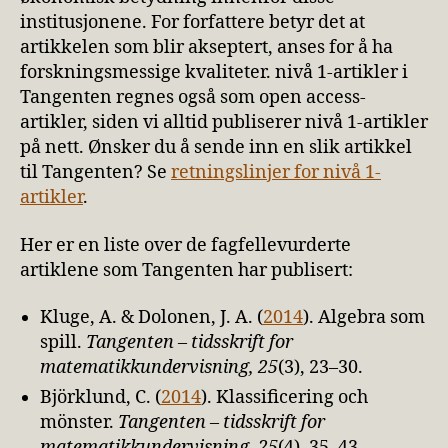
institusjonene. For forfattere betyr det at
artikkelen som blir akseptert, anses for å ha
forskningsmessige kvaliteter. nivå 1-artikler i
Tangenten regnes også som open access-
artikler, siden vi alltid publiserer nivå 1-artikler
på nett. Ønsker du å sende inn en slik artikkel
til Tangenten? Se
retningslinjer for nivå 1-
artikler
.
Her er en liste over de fagfellevurderte
artiklene som Tangenten har publisert:
Kluge, A. & Dolonen, J. A. (
2014
). Algebra som
spill.
Tangenten – tidsskrift for
matematikkundervisning, 25
(3), 23–30.
Björklund, C. (
2014
). Klassificering och
mönster.
Tangenten – tidsskrift for
matematikkundervisning, 25
(4), 35–43.