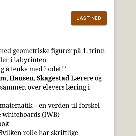
LAST NED
ed geometriske figurer på 1. trinn
ler i labyrinten
ig å tenke med hodet!”
lm
,
Hansen
,
Skagestad
Lærere og
r sammen over elevers læring i
matematik – en verden til forskel
e whiteboards (IWB)
bok
vilken rolle har skriftlige