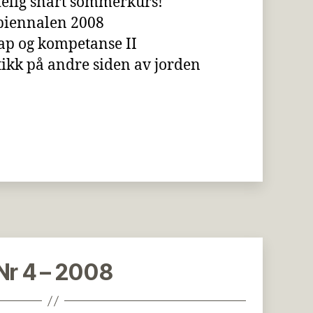
delig snart sommerkurs!
iennalen 2008
p og kompetanse II
kk på andre siden av jorden
Nr 4 – 2008