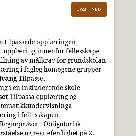
LAST NED
en tilpassede opplæringen
t opplæring innenfor fellesskapet
llning av målkrav för grundskolan
læring i fagleg homogene grupper
lvang
Tilpasset
g i en inkluderende skole
set
Tilpassa opplæring og
atematikkundervisninga
ring i fellesskapen
Regneprøven: Obligatorisk
orståelse og regneferdighet på 2.