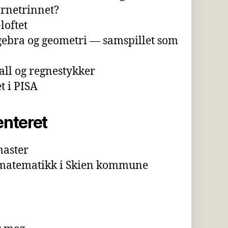
rnetrinnet?
oftet
ebra og geometri — samspillet som
tall og regnestykker
 i PISA
nteret
master
 matematikk i Skien kommune