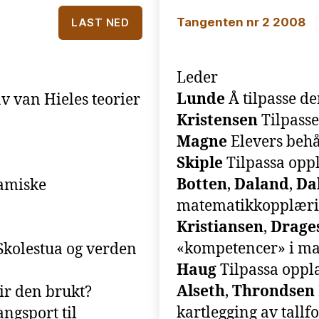
Tangenten nr 2 2008
LAST NED
Leder
Lunde
Å tilpasse d
av van Hieles teorier
Kristensen
Tilpasse
Magne
Elevers behå
Skiple
Tilpassa opp
Botten
,
Daland
,
Da
amiske
matematikkopplærin
Kristiansen
,
Drage
«kompetencer» i m
Skolestua og verden
Haug
Tilpassa opplæ
Alseth
,
Throndsen
ir den brukt?
kartlegging av tallf
ngsport til