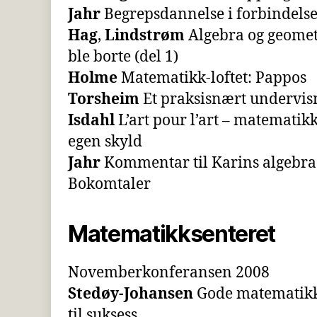
Jahr
Begrepsdannelse i forbindel
Hag
,
Lindstrøm
Algebra og geomet
ble borte (del 1)
Holme
Matematikk-loftet: Pappos
Torsheim
Et praksisnært undervisn
Isdahl
L’art pour l’art – matemati
egen skyld
Jahr
Kommentar til Karins algebra
Bokomtaler
Matematikksenteret
Novemberkonferansen 2008
Stedøy-Johansen
Gode matematikk
til suksess