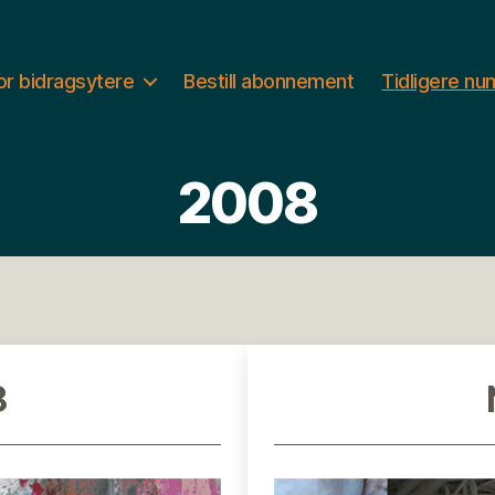
or bidragsytere
Bestill abonnement
Tidligere n
2008
8