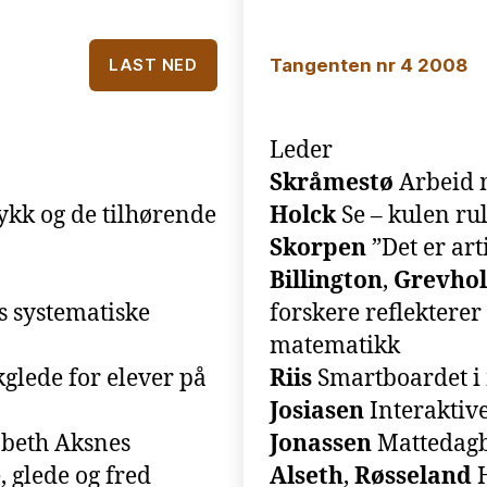
Tangenten nr 4 2008
LAST NED
Leder
Skråmestø
Arbeid m
ykk og de tilhørende
Holck
Se – kulen rul
Skorpen
”Det er art
Billington
,
Grevho
 systematiske
forskere reflektere
matematikk
lede for elever på
Riis
Smartboardet i 
Josiasen
Interaktiv
abeth Aksnes
Jonassen
Mattedag
 glede og fred
Alseth
,
Røsseland
H