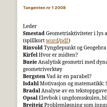
Tangenten nr 1 2008
Leder
Smestad
Geometriaktiviteter i lys 
(spillkort
word
/
pdf
)
Rinvold
Tyngdepunkt og Geogebra
Kirfel
Hvor er midten?
Bueie
Analytisk geometri med dyn
geometriverktøy
Bergsten
Vad är en parabel?
Isdahl
Motivasjon og matematikk: 
Bradal
Analyse av en tekstoppgave
Opsal
Elevbok i ungdomsskulen, bl
Breiteig
Problemløsning som innga