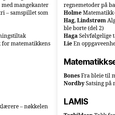
se med mangekanter
regnemetoder på ba
ri – samspillet som
Holme
Matematikk-l
Hag
,
Lindstrøm
Alg
ble borte (del 2)
ingstiltak
Haga
Selvfølgelige 
kk for matematikkens
Lie
En oppgaveenhet
Matematikkse
Bones
Fra bleie til 
Nordby
Satsing på
LAMIS
lærere – nøkkelen