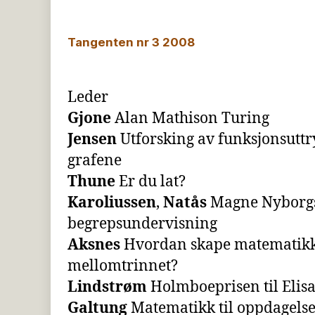
Tangenten nr 3 2008
Leder
Gjone
Alan Mathison Turing
Jensen
Utforsking av funksjonsuttr
grafene
Thune
Er du lat?
Karoliussen
,
Natås
Magne Nyborgs
begrepsundervisning
Aksnes
Hvordan skape matematikkg
mellomtrinnet?
Lindstrøm
Holmboeprisen til Elis
Galtung
Matematikk til oppdagelse,