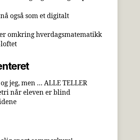
nå også som et digitalt
ner omkring hverdagsmatematikk
oftet
nteret
 og jeg, men … ALLE TELLER
ri når eleven er blind
idene