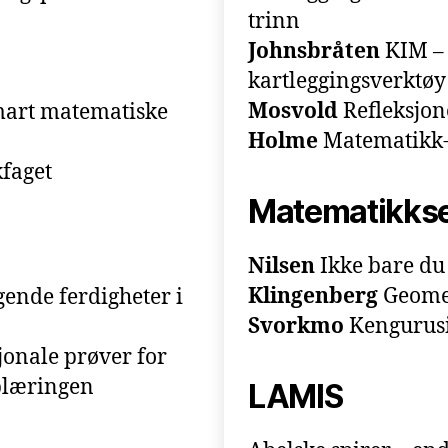
trinn
Johnsbråten
KIM – 
kartleggingsverktøy
Mosvold
Refleksjo
mart matematiske
Holme
Matematikk-l
faget
Matematikkse
Nilsen
Ikke bare du
Klingenberg
Geomet
ende ferdigheter i
Svorkmo
Kengurus
jonale prøver for
pplæringen
LAMIS