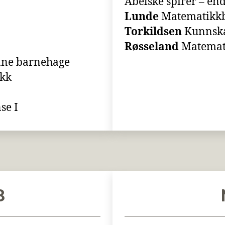
Abelske spirer – en
Lunde
Matematikkb
Torkildsen
Kunnska
Røsseland
Matemati
ane barnehage
ikk
se I
8