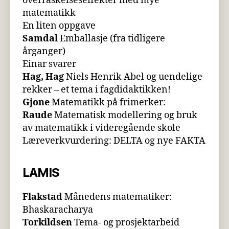
overraskelseseffekter med mye
matematikk
En liten oppgave
Samdal
Emballasje (fra tidligere
årganger)
Einar svarer
Hag,
Hag
Niels Henrik Abel og uendelige
rekker – et tema i fagdidaktikken!
Gjone
Matematikk på frimerker:
Raude
Matematisk modellering og bruk
av matematikk i videregående skole
Læreverkvurdering: DELTA og nye FAKTA
LAMIS
Flakstad
Månedens matematiker:
Bhaskaracharya
Torkildsen
Tema- og prosjektarbeid