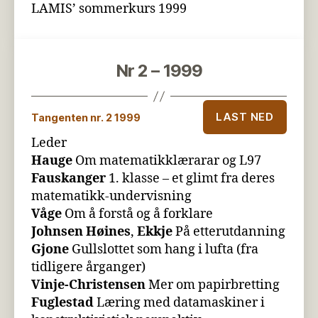
LAMIS’ sommerkurs 1999
Nr 2 – 1999
LAST NED
Tangenten nr. 2 1999
Leder
Hauge
Om matematikklærarar og L97
Fauskanger
1. klasse – et glimt fra deres
matematikk-undervisning
Våge
Om å forstå og å forklare
Johnsen Høines
,
Ekkje
På etterutdanning
Gjone
Gullslottet som hang i lufta (fra
tidligere årganger)
Vinje-Christensen
Mer om papirbretting
Fuglestad
Læring med datamaskiner i