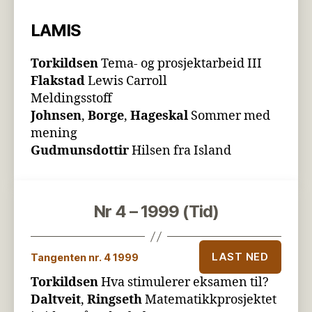
LAMIS
Torkildsen
Tema- og prosjektarbeid III
Flakstad
Lewis Carroll
Meldingsstoff
Johnsen
,
Borge
,
Hageskal
Sommer med
mening
Gudmunsdottir
Hilsen fra Island
Nr 4 – 1999 (Tid)
LAST NED
Tangenten nr. 4 1999
Torkildsen
Hva stimulerer eksamen til?
Daltveit
,
Ringseth
Matematikkprosjektet